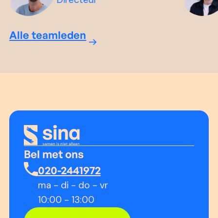
Alle teamleden
Bel met ons
020-2441972
ma - di - do - vr
10:00 - 13:00