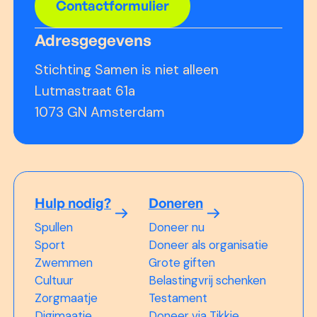
Contactformulier
Adresgegevens
Stichting Samen is niet alleen
Lutmastraat 61a
1073 GN Amsterdam
Hulp nodig?
Doneren
Spullen
Doneer nu
Sport
Doneer als organisatie
Zwemmen
Grote giften
Cultuur
Belastingvrij schenken
Zorgmaatje
Testament
Digimaatje
Doneer via Tikkie