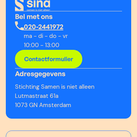
Bel met ons
020-2441972
ma - di - do - vr
10:00 - 13:00
Contactformulier
Adresgegevens
Stichting Samen is niet alleen
Lutmastraat 61a
1073 GN Amsterdam