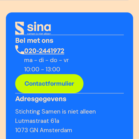
Bel met ons
020-2441972
ma - di - do - vr
10:00 - 13:00
Contactformulier
Adresgegevens
Stichting Samen is niet alleen
Lutmastraat 61a
1073 GN Amsterdam