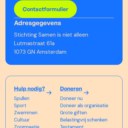
Contactformulier
Adresgegevens
Stichting Samen is niet alleen
Lutmastraat 61a
1073 GN Amsterdam
Hulp nodig?
Doneren
Spullen
Doneer nu
Sport
Doneer als organisatie
Zwemmen
Grote giften
Cultuur
Belastingvrij schenken
Zorgmaatje
Testament