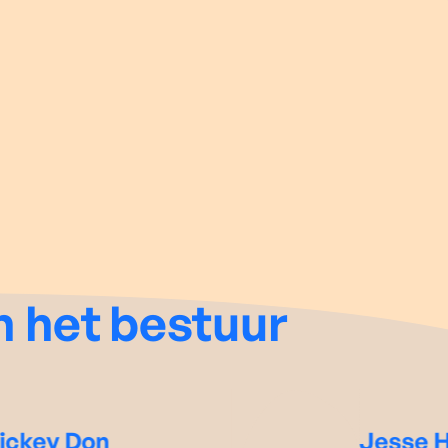
n het
bestuur
ckey Don
Jesse H