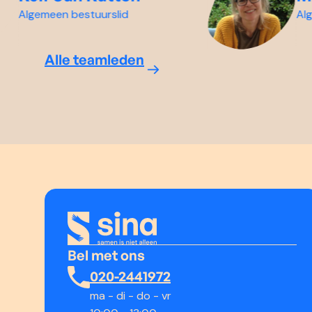
Algemeen bestuurslid
Alge
Alle teamleden
Bel met ons
020-2441972
ma - di - do - vr